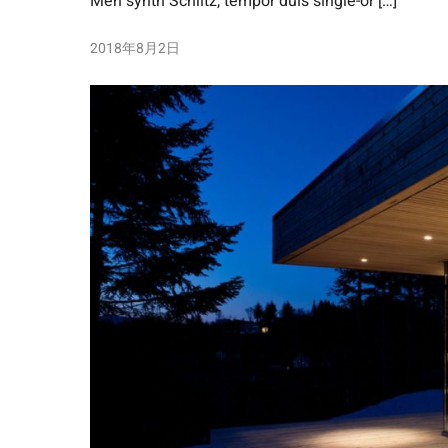
Meh synth Schlitz, tempor duis single-or […]
2018年8月2日