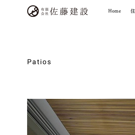
Home
住
Patios