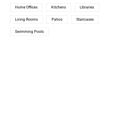
Home Offices
Kitchens
Libraries
Living Rooms
Patios
Staircases
Swimming Pools